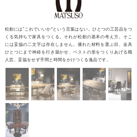



法人のお客様
会社概要
採用情報
松創には“これでいいか”という言葉はない。ひとつの工芸品をつ

くる気持ちで家具をつくる。それが松創の基本の考え方。そこ
お問い合わせ
には妥協の二文字は存在しません。優れた材料を選ぶ目、金具
ひとつにまで神経を行き届かせ、ベストの形をつくりあげる職
人芸。妥協をせず手間と時間をかけつくる逸品です。



