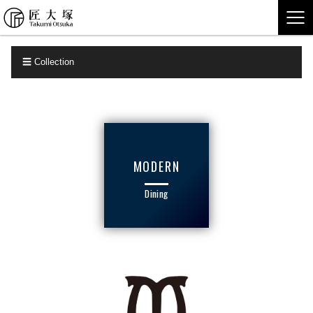
匠大塚株式会社
☰ Collection


フェア・特集
最新のチラシ


匠大塚 春日部本店
匠大塚 池袋東武店
MODERN
Dining


匠大塚 金沢香林坊大和店
匠大塚 富山大和 サテライト店



アクセス
Collection
メディア情報